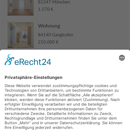
81247 München
1.570 €
Wohnung
84140 Gangkofen
210.000 €
Haus
94405 Landau an der Isar
285.000 €
Kaufen
Verkaufen
Mieten
Vermieten
Kontakt
Impressum
Datenschutz