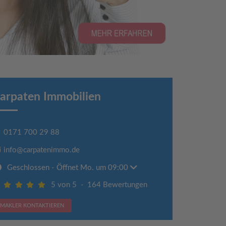
arpaten Immobilien
0171 700 29 88
info@carpatenimmo.de
Geschlossen
- Öffnet Mo. um 09:00
5 von 5
-
164 Bewertungen
MAKLER KONTAKTIEREN