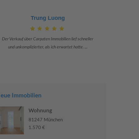
Claudia Bergrath
Danke an Carpaten Immobilien und besonders an Frau
Ich war mit
Adriana Sarca. Sie war viele Monate mehr als ...
konkrete
eue Immobilien
Wohnung
81247 München
1.570 €