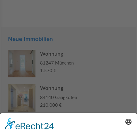
Neue Immobilien
Wohnung
81247 München
1.570 €
Wohnung
84140 Gangkofen
210.000 €
Haus
94405 Landau an der Isar