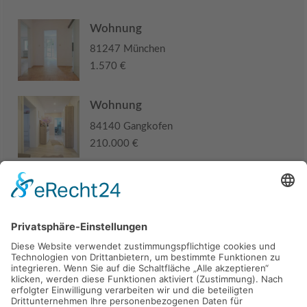
Wohnung
81247 München
1.570 €
Wohnung
84140 Gangkofen
210.000 €
Haus
94405 Landau an der Isar
285.000 €