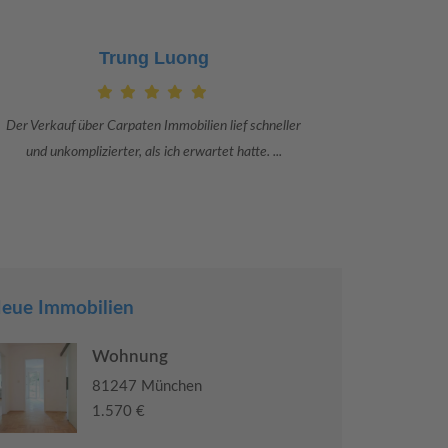
Claudia Bergrath
chneller
Danke an Carpaten Immobilien und besonders an Frau
. ...
Adriana Sarca. Sie war viele Monate mehr als ...
eue Immobilien
Wohnung
81247 München
1.570 €