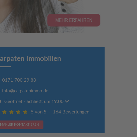
arpaten Immobilien
0171 700 29 88
info@carpatenimmo.de
Geöffnet
- Schließt um 19:00
5 von 5
-
164 Bewertungen
MAKLER KONTAKTIEREN