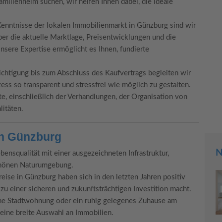
lienheim suchen, wir helfen Ihnen dabei, die ideale
Kenntnisse der lokalen Immobilienmarkt in Günzburg sind wir
Trung Luong
über die aktuelle Marktlage, Preisentwicklungen und die
nsere Expertise ermöglicht es Ihnen, fundierte
Der Verkauf über Carpaten Immobilien lief s
ichtigung bis zum Abschluss des Kaufvertrags begleiten wir
und unkomplizierter, als ich erwartet hatte
ess so transparent und stressfrei wie möglich zu gestalten.
, einschließlich der Verhandlungen, der Organisation von
itäten.
in Günzburg
N
ensqualität mit einer ausgezeichneten Infrastruktur,
schönen Naturumgebung.
ise in Günzburg haben sich in den letzten Jahren positiv
u einer sicheren und zukunftsträchtigen Investition macht.
ne Stadtwohnung oder ein ruhig gelegenes Zuhause am
 eine breite Auswahl an Immobilien.