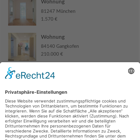
Wohnung
81247 München
1.570 €
Wohnung
84140 Gangkofen
210.000 €
Haus
94405 Landau an der Isar
285.000 €
Kaufen
Verkaufen
Mieten
Vermieten