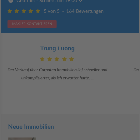
Geöffnet
- Schließt um 19:00
5 von 5
-
164 Bewertungen
MAKLER KONTAKTIEREN
Claudia Bergrath
Danke an Carpaten Immobilien und besonders an Frau Adriana Sarca.
Sie war viele Monate mehr als ...
Neue Immobilien