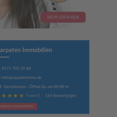
arpaten Immobilien
0171 700 29 88
info@carpatenimmo.de
Geschlossen
- Öffnet Sa. um 09:00
5 von 5
-
164 Bewertungen
MAKLER KONTAKTIEREN