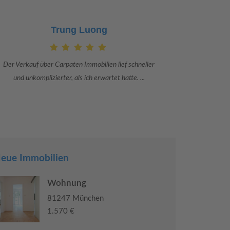
Claudia Bergrath
Danke an Carpaten Immobilien und besonders an Frau
Ich war mit
Adriana Sarca. Sie war viele Monate mehr als ...
konkrete
eue Immobilien
Wohnung
81247 München
1.570 €