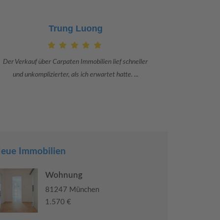
Claudia Bergrath
Danke an Carpaten Immobilien und besonders an Frau
Ich war mit
Adriana Sarca. Sie war viele Monate mehr als ...
konkrete
eue Immobilien
Wohnung
81247 München
1.570 €