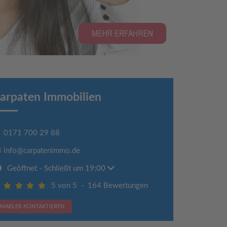
arpaten Immobilien
0171 700 29 88
info@carpatenimmo.de
Geöffnet
- Schließt um 19:00
5 von 5
-
164 Bewertungen
MAKLER KONTAKTIEREN