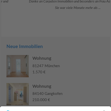
Danke an Carpaten Immobilien und besonders an Frau Adriana Sarca.
Sie war viele Monate mehr als ...
Neue Immobilien
Wohnung
81247 München
1.570 €
Wohnung
84140 Gangkofen
210.000 €