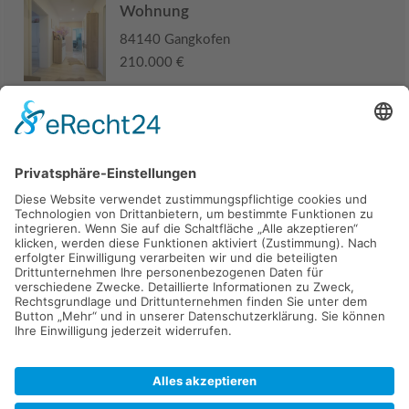
Wohnung
84140 Gangkofen
210.000 €
Haus
94405 Landau an der Isar
285.000 €
Kaufen
Verkaufen
Mieten
Vermieten
Kontakt
Impressum
Datenschutz
2026 © Carpaten Immobilien.