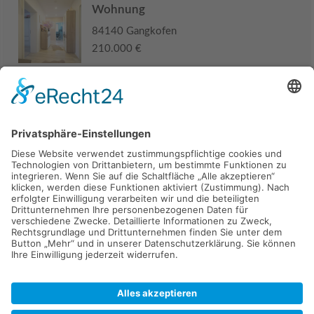
Wohnung
84140 Gangkofen
210.000 €
Haus
94405 Landau an der Isar
285.000 €
Kaufen
Verkaufen
Mieten
Vermieten
Kontakt
Impressum
Datenschutz
2026 © Carpaten Immobilien.