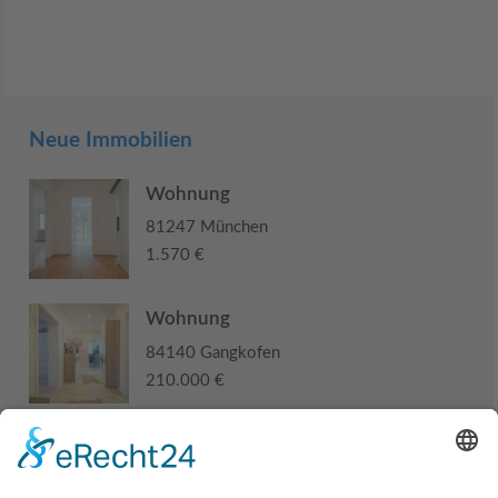
Neue Immobilien
Wohnung
81247 München
1.570 €
Wohnung
84140 Gangkofen
210.000 €
Haus
94405 Landau an der Isar