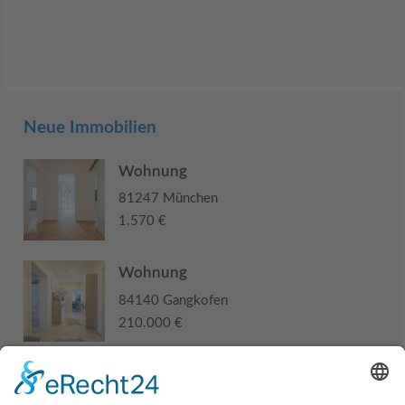
Neue Immobilien
Wohnung
81247 München
1.570 €
Wohnung
84140 Gangkofen
210.000 €
Haus
94405 Landau an der Isar