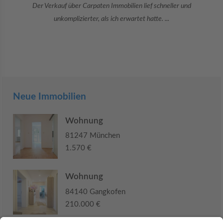
Danke an Carpaten Immobilien und besonders an Frau Adriana Sarca.
Sie war viele Monate mehr als ...
Neue Immobilien
Wohnung
81247 München
1.570 €
Wohnung
84140 Gangkofen
210.000 €