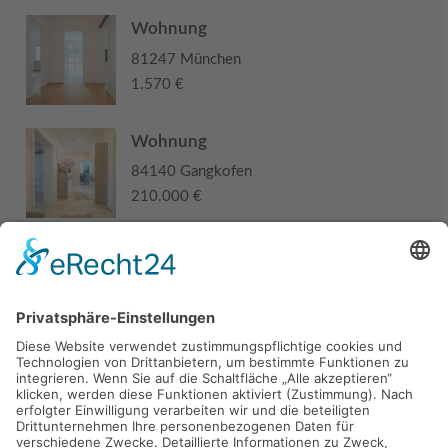
Wohnung
81247 München
1.570 €
Wohnung
84140 Gangkofen
210.000 €
Haus
94405 Landau an der Isar
285.000 €