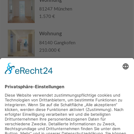
Wohnung
81247 München
1.570 €
Wohnung
84140 Gangkofen
210.000 €
Haus
94405 Landau an der Isar
285.000 €
Kaufen
Verkaufen
Mieten
Vermieten