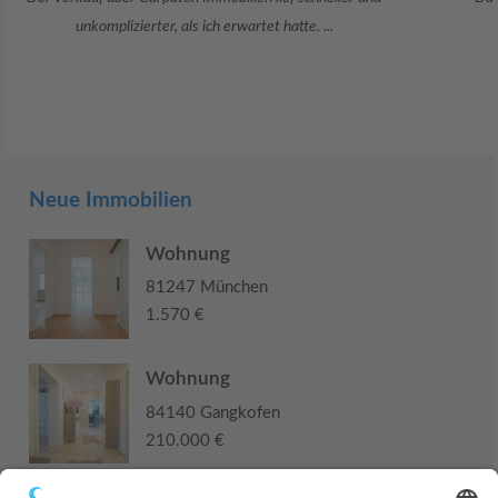
Sie war viele Monate mehr als ...
Neue Immobilien
Wohnung
81247 München
1.570 €
Wohnung
84140 Gangkofen
210.000 €