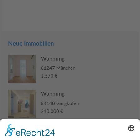
Neue Immobilien
Wohnung
81247 München
1.570 €
Wohnung
84140 Gangkofen
210.000 €
Haus
94405 Landau an der Isar