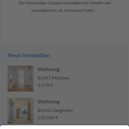
Danke an Carpaten Immobilien und besonders an Frau Adriana Sarca.
Sie war viele Monate mehr als ...
Neue Immobilien
Wohnung
81247 München
1.570 €
Wohnung
84140 Gangkofen
210.000 €