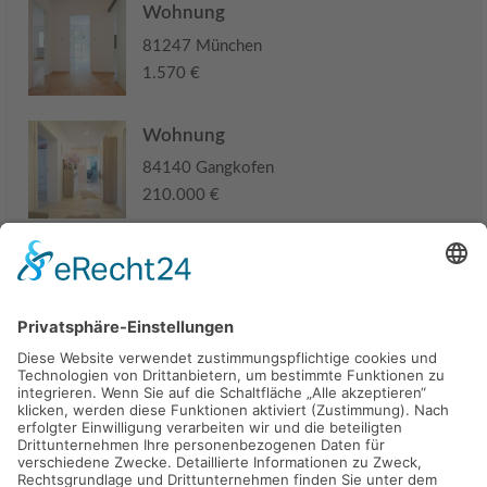
Wohnung
81247 München
1.570 €
Wohnung
84140 Gangkofen
210.000 €
Haus
94405 Landau an der Isar
285.000 €
Kaufen
Verkaufen
Mieten
Vermieten