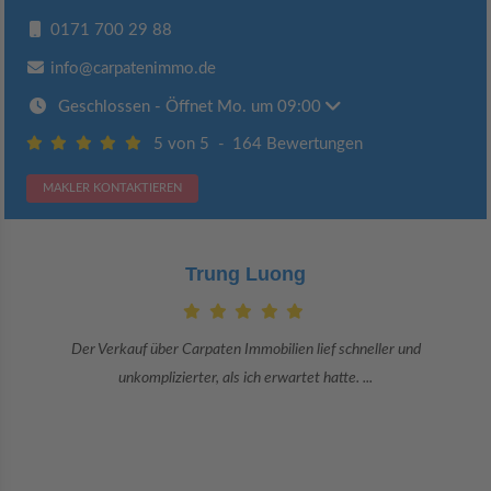
0171 700 29 88
info@carpatenimmo.de
Geschlossen
- Öffnet Mo. um 09:00
5 von 5
-
164 Bewertungen
MAKLER KONTAKTIEREN
Trung Luong
er Carpaten Immobilien lief schneller und
Danke an Carpaten Imm
izierter, als ich erwartet hatte. ...
Sie 