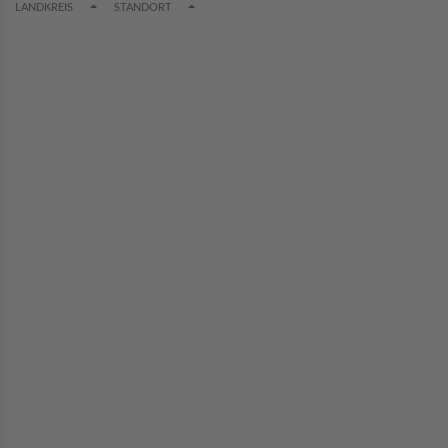
TOGGLE DROPDOWN
TOGGLE DROPDOWN
LANDKREIS
STANDORT