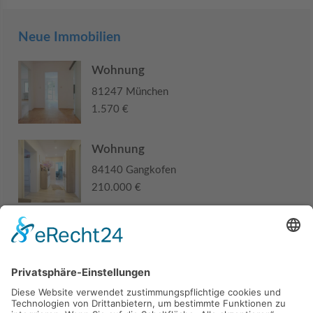
Neue Immobilien
Wohnung
81247 München
1.570 €
Wohnung
84140 Gangkofen
210.000 €
Haus
94405 Landau an der Isar
285.000 €