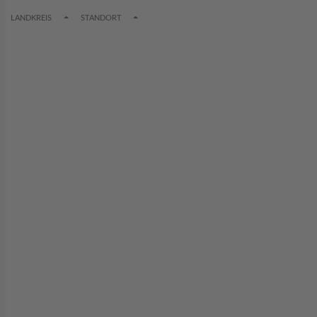
TOGGLE DROPDOWN
TOGGLE DROPDOWN
LANDKREIS
STANDORT