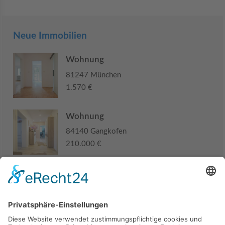
Neue Immobilien
Wohnung
81247 München
1.570 €
Wohnung
84140 Gangkofen
210.000 €
Haus
94405 Landau an der Isar
285.000 €