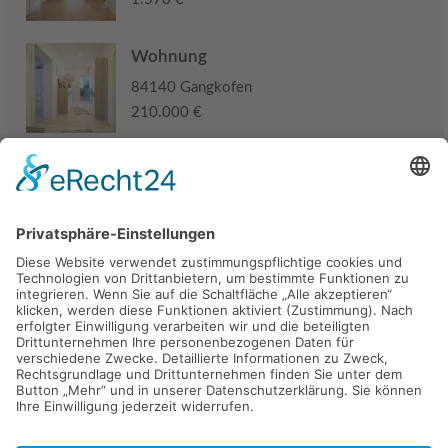
Wohnung
84140 Gangkofen
210.000 €
Haus
94405 Landau an der Isar
285.000 €
Kaufen
Verkaufen
Mieten
Vermieten
Kontakt
Impressum
Datenschutz