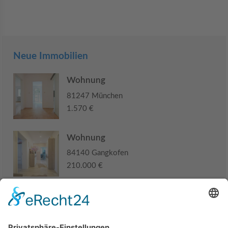
Neue Immobilien
Wohnung
81247 München
1.570 €
Wohnung
84140 Gangkofen
210.000 €
Haus
94405 Landau an der Isar
285.000 €