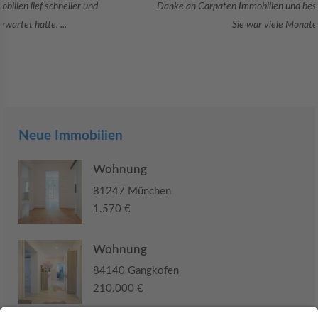
Danke an Carpaten Immobilien und besonders an Frau Adriana Sarca.
Sie war viele Monate mehr als ...
Neue Immobilien
Wohnung
81247 München
1.570 €
Wohnung
84140 Gangkofen
210.000 €