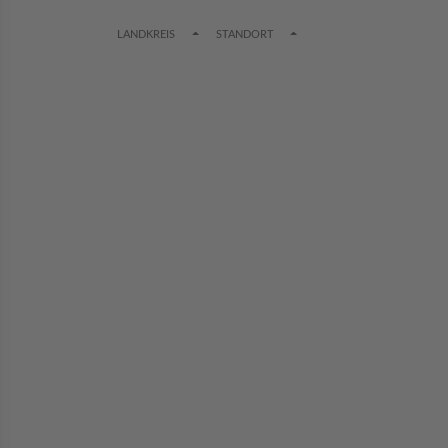
TOGGLE DROPDOWN
TOGGLE DROPDOWN
LANDKREIS
STANDORT