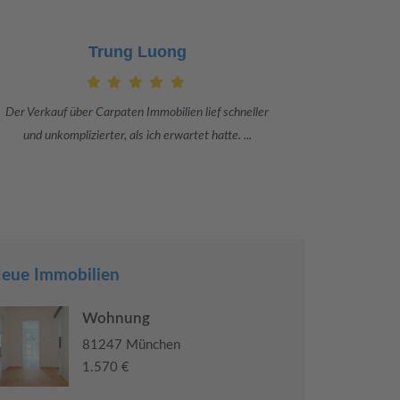
Trung Luong
Der Verkauf über Carpaten Immobilien lief schneller
Danke an Ca
und unkomplizierter, als ich erwartet hatte. ...
Adriana S
eue Immobilien
Wohnung
81247 München
1.570 €