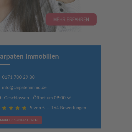
arpaten Immobilien
0171 700 29 88
info@carpatenimmo.de
Geschlossen
- Öffnet um 09:00
5 von 5
-
164 Bewertungen
MAKLER KONTAKTIEREN