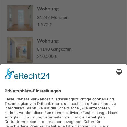
Wohnung
81247 München
1.570 €
Wohnung
84140 Gangkofen
210.000 €
Haus
94405 Landau an der Isar
285.000 €