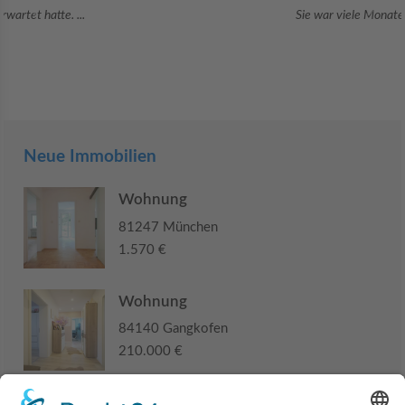
Sie war viele Monate mehr als ...
Neue Immobilien
Wohnung
81247 München
1.570 €
Wohnung
84140 Gangkofen
210.000 €
Haus