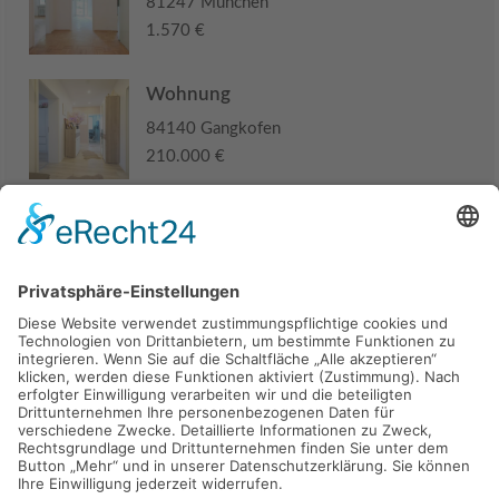
81247 München
1.570 €
Wohnung
84140 Gangkofen
210.000 €
Haus
94405 Landau an der Isar
285.000 €
Kaufen
Verkaufen
Mieten
Vermieten
Kontakt
Impressum
Datenschutz