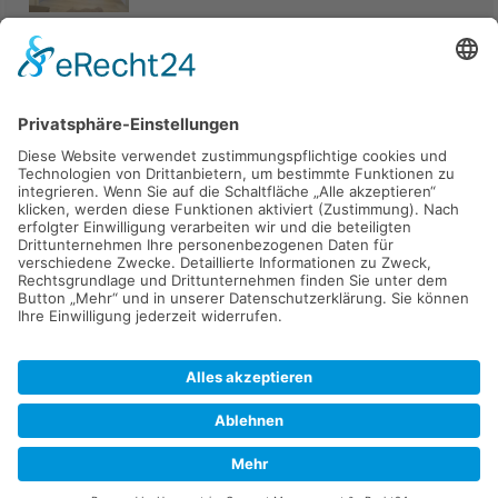
Haus
94405 Landau an der Isar
285.000 €
Kaufen
Verkaufen
Mieten
Vermieten
Kontakt
Impressum
Datenschutz
2026 © Carpaten Immobilien.