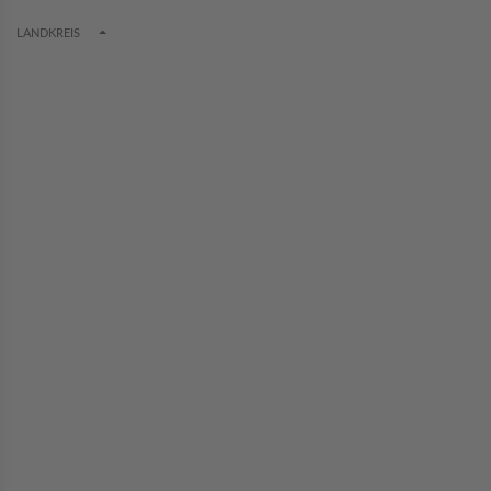
TOGGLE DROPDOWN
LANDKREIS