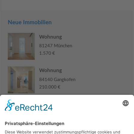
Neue Immobilien
Wohnung
81247 München
1.570 €
Wohnung
84140 Gangkofen
210.000 €
Haus
94405 Landau an der Isar
285.000 €