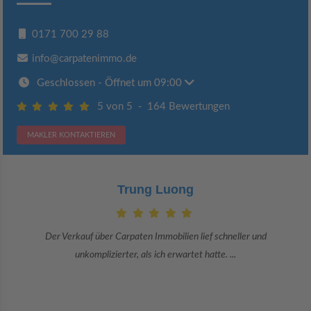
0171 700 29 88
info@carpatenimmo.de
Geschlossen
- Öffnet um 09:00
5 von 5
-
164 Bewertungen
MAKLER KONTAKTIEREN
Claudia Bergrath
Danke an Carpaten Immobilien und besonders an Frau Adriana Sarca.
Sie war viele Monate mehr als ...