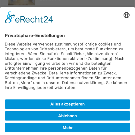
Haus
94405 Landau an der Isar
285.000 €
Kaufen
Verkaufen
Mieten
Vermieten
Kontakt
Impressum
Datenschutz
2026 © Carpaten Immobilien.