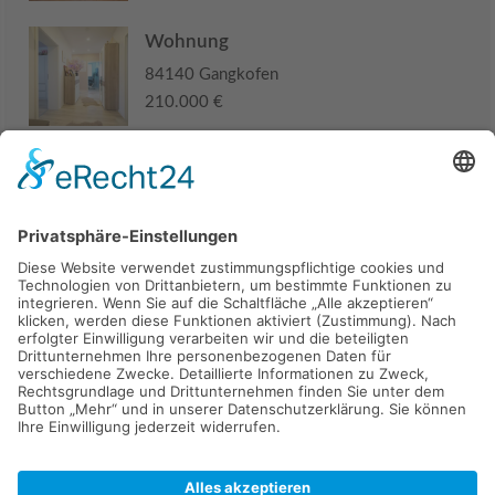
Wohnung
84140 Gangkofen
210.000 €
Haus
94405 Landau an der Isar
285.000 €
Kaufen
Verkaufen
Mieten
Vermieten
Kontakt
Impressum
Datenschutz