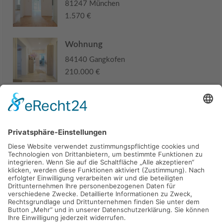
81247 München
1.570 €
Wohnung
84140 Gangkofen
210.000 €
Haus
94405 Landau an der Isar
285.000 €
Kaufen
Verkaufen
Mieten
Vermieten
Kontakt
Impressum
Datenschutz