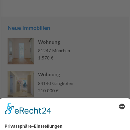
Neue Immobilien
Wohnung
81247 München
1.570 €
Wohnung
84140 Gangkofen
210.000 €
Haus
94405 Landau an der Isar
285.000 €