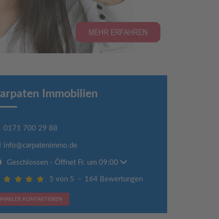
arpaten Immobilien
0171 700 29 88
info@carpatenimmo.de
Geschlossen
- Öffnet Fr. um 09:00
5 von 5
-
164 Bewertungen
MAKLER KONTAKTIEREN