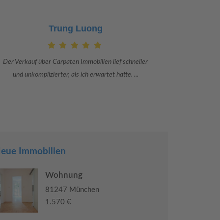
Claudia Bergrath
Danke an Carpaten Immobilien und besonders an Frau
Ich war mit
Adriana Sarca. Sie war viele Monate mehr als ...
konkrete
eue Immobilien
Wohnung
81247 München
1.570 €