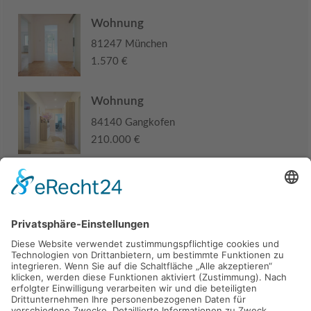
Wohnung
81247 München
1.570 €
Wohnung
84140 Gangkofen
210.000 €
Haus
94405 Landau an der Isar
285.000 €