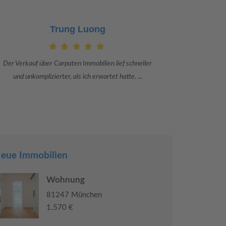
Claudia Bergrath
Danke an Carpaten Immobilien und besonders an Frau
Ich war mit
Adriana Sarca. Sie war viele Monate mehr als ...
konkrete
eue Immobilien
Wohnung
81247 München
1.570 €