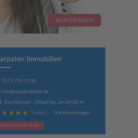
arpaten Immobilien
0171 700 29 88
info@carpatenimmo.de
Geschlossen
- Öffnet Mo. um 09:00
5 von 5
-
164 Bewertungen
MAKLER KONTAKTIEREN