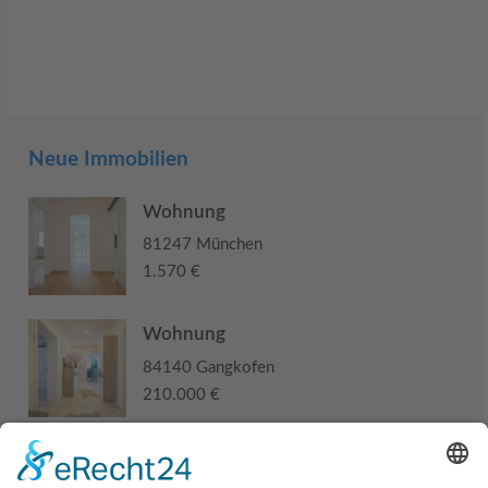
Neue Immobilien
Wohnung
81247 München
1.570 €
Wohnung
84140 Gangkofen
210.000 €
Haus