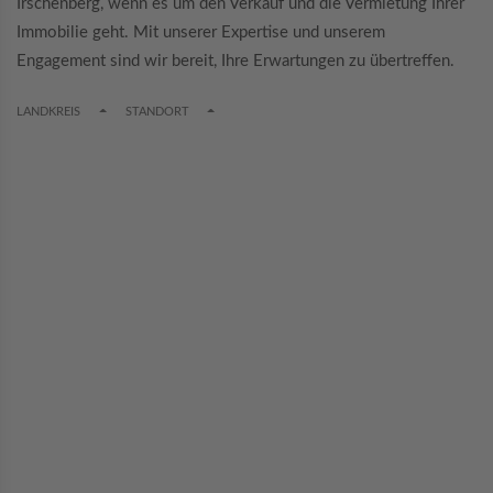
Irschenberg, wenn es um den Verkauf und die Vermietung Ihrer
Immobilie geht. Mit unserer Expertise und unserem
Engagement sind wir bereit, Ihre Erwartungen zu übertreffen.
TOGGLE DROPDOWN
TOGGLE DROPDOWN
LANDKREIS
STANDORT