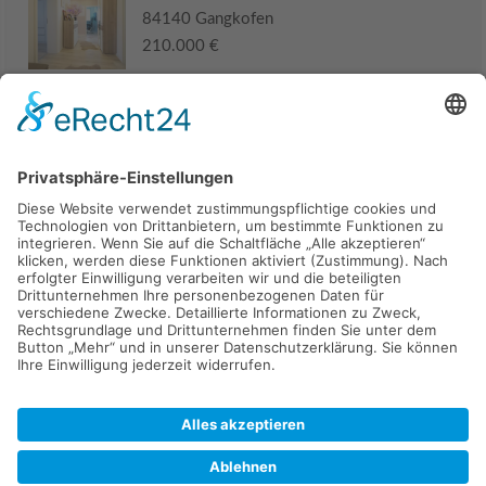
84140 Gangkofen
210.000 €
Haus
94405 Landau an der Isar
285.000 €
Kaufen
Verkaufen
Mieten
Vermieten
Kontakt
Impressum
Datenschutz
2026 © Carpaten Immobilien.