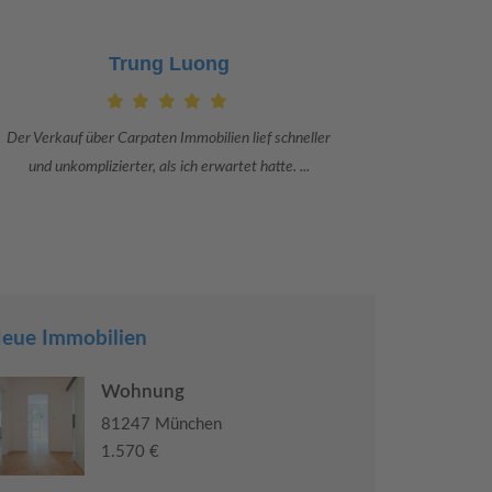
Claudia Bergrath
Danke an Carpaten Immobilien und besonders an Frau
Ich war mit
Adriana Sarca. Sie war viele Monate mehr als ...
konkrete
eue Immobilien
Wohnung
81247 München
1.570 €