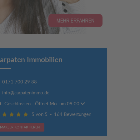
arpaten Immobilien
0171 700 29 88
info@carpatenimmo.de
Geschlossen
- Öffnet Mo. um 09:00
5 von 5
-
164 Bewertungen
MAKLER KONTAKTIEREN