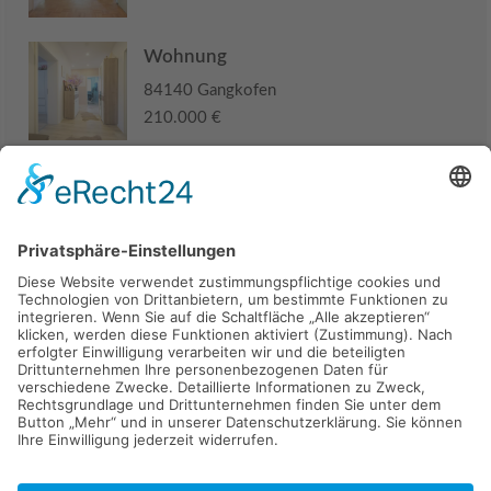
Wohnung
84140 Gangkofen
210.000 €
Haus
94405 Landau an der Isar
285.000 €
Kaufen
Verkaufen
Mieten
Vermieten
Kontakt
Impressum
Datenschutz