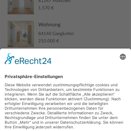
81247 München
1.570 €
Wohnung
84140 Gangkofen
210.000 €
Haus
94405 Landau an der Isar
285.000 €
Kaufen
Verkaufen
Mieten
Vermieten
Kontakt
Impressum
Datenschutz