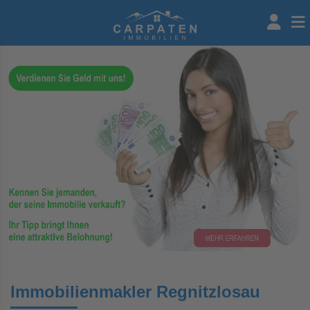
Immobilienmakler Regnitzlosau