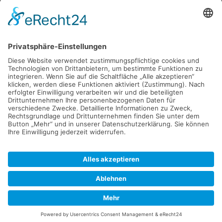
Haus
94405 Landau an der Isar
285.000 €
Kaufen
Verkaufen
Mieten
Vermieten
Kontakt
Impressum
Datenschutz
2026 © Carpaten Immobilien.