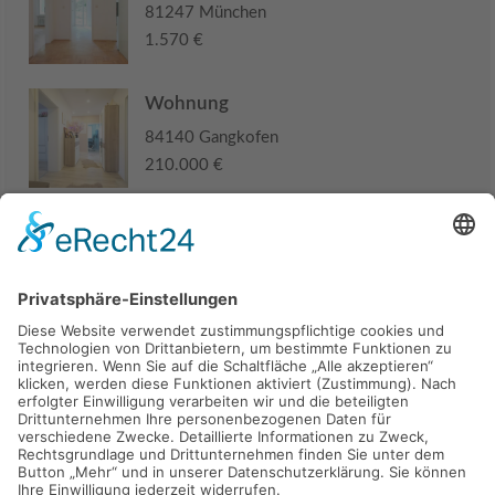
81247 München
1.570 €
Wohnung
84140 Gangkofen
210.000 €
Haus
94405 Landau an der Isar
285.000 €
Kaufen
Verkaufen
Mieten
Vermieten
Kontakt
Impressum
Datenschutz