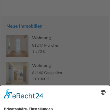
Neue Immobilien
Wohnung
81247 München
1.570 €
Wohnung
84140 Gangkofen
210.000 €
Haus
94405 Landau an der Isar
285.000 €