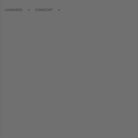
TOGGLE DROPDOWN
TOGGLE DROPDOWN
LANDKREIS
STANDORT