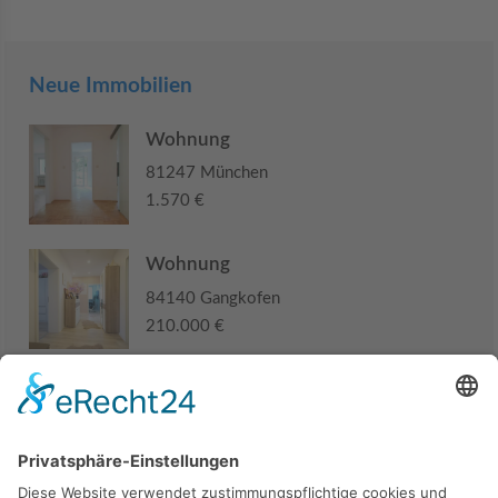
Neue Immobilien
Wohnung
81247 München
1.570 €
Wohnung
84140 Gangkofen
210.000 €
Haus
94405 Landau an der Isar
285.000 €