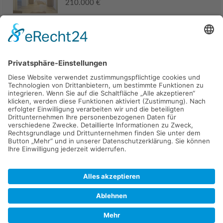
210.000 €
Haus
94405 Landau an der Isar
285.000 €
Kaufen
Verkaufen
Mieten
Vermieten
Kontakt
Impressum
Datenschutz
2026 © Carpaten Immobilien.