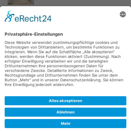
Haus
94405 Landau an der Isar
285.000 €
Kaufen
Verkaufen
Mieten
Vermieten
Kontakt
Impressum
Datenschutz
2026 © Carpaten Immobilien.