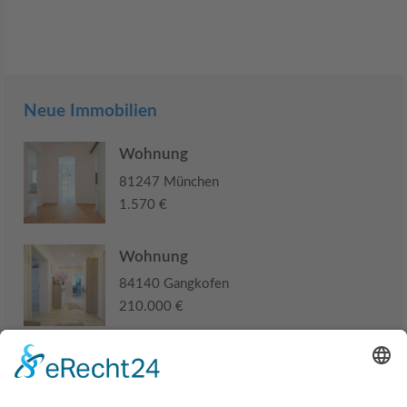
Neue Immobilien
Wohnung
81247 München
1.570 €
Wohnung
84140 Gangkofen
210.000 €
Haus
94405 Landau an der Isar